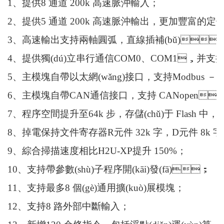
1、提供8 通道 200k 高速脈沖輸入；
2、提供5 通道 200k 高速脈沖輸出，更加豐富的定位
3、高速輸出支持兩軸圓弧，直線插補(bǔ)
4、提供獨(dú)立串行通信COM0、COM1，并支持 
5、主模塊自帶以太網(wǎng)接口，支持Modbus － TCP
6、主模塊自帶CAN通信接口，支持 CANopen、CAN
7、程序空間提升至64k 步，存儲(chǔ)于 Flash 中
8、掉電保持文件寄存器R元件 32k 字，D元件 8k 
9、綜合掃描速度相比H2U-XP提升 150%；
10、支持帶參數(shù)子程序開(kāi)發(fā)；
11、支持最多8 個(gè)通用擴(kuò)展模塊；
12、支持8 路外部中斷輸入；