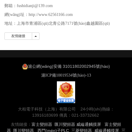
郵箱：fushidianji@139.com
網(wǎng)址：http://www.62561166.com
地址：上海市青浦區(qū)北青公路7171號(hào)鑫越園區(qū)
友情鏈接
友情鏈接
滬公網(wǎng)安備 31011802002945號(hào)
滬ICP備10019534號(hào)-13
大柏電子科技（上海）有限公司 24小時(shí)熱線：
13916183699 傳真：021-33732662
友情鏈接：
富士變頻器
匯川變頻器
威綸通觸摸屏
富士變頻
器
匯川變頻器
西門(mén)子PLC
三菱變頻器
威綸通觸摸屏
三