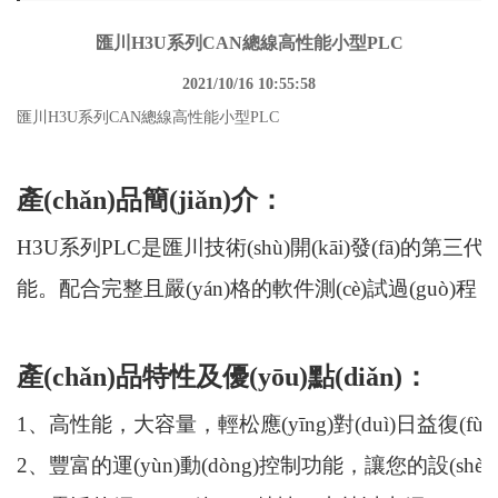
匯川H3U系列CAN總線高性能小型PLC
2021/10/16 10:55:58
匯川H3U系列CAN總線高性能小型PLC
產(chǎn)品簡(jiǎn)介：
H3U系列PLC是匯川技術(shù)開(kāi)發(fā)的
能。配合完整且嚴(yán)格的軟件測(cè)試過(guò)程，
產(chǎn)品特性及優(yōu)點(diǎn)：
1、高性能，大容量，輕松應(yīng)對(duì)日益復(fù
2、豐富的運(yùn)動(dòng)控制功能，讓您的設(sh