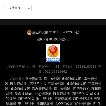
友情鏈接
友情鏈接
滬公網安備 31011802002945號
滬ICP備10019534號-13
大柏電子科技（上海）有限公司 24小時熱線：13916183699 傳
真：021-33732662
友情鏈接：
富士變頻器
匯川變頻器
威綸通觸摸屏
富士變頻
器
匯川變頻器
西門子PLC
三菱變頻器
威綸通觸摸屏
三菱變頻
器
威綸通觸摸屏
海利普變頻器
匯川變頻器
西門子PLC
匯川變
頻器
昆侖技創(chuàng)觸摸屏
匯川變頻器
西門子PLC
威綸通
觸摸屏
西門子PLC
匯川變頻器
三菱變頻器
西門子變頻器
臺達
變頻器
安川變頻器
匯川變頻器
NOP齒輪泵
富士變頻器
西門