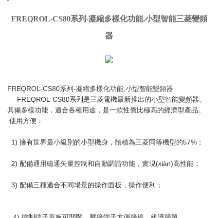
FREQROL-CS80系列-凝縮多樣化功能,小型智能三菱變頻
器
FREQROL-CS80系列-凝縮多樣化功能,小型智能變頻器
FREQROL-CS80系列是三菱電機最新推出的小型智能變頻器。
具備多樣功能，適合各種用途，是一款性價比極高的經濟型產品。
使用方便：
1) 擁有世界最小級別的小型機身，體積為三菱同等機型的57%；
2) 配備通用磁通矢量控制和自動調諧功能，實現(xiàn)高性能；
3) 配備三種適合不同場景的操作面板，操作便利；
4) 控制端子蓋板可開閉，壓接端子方便接線，維護簡單。