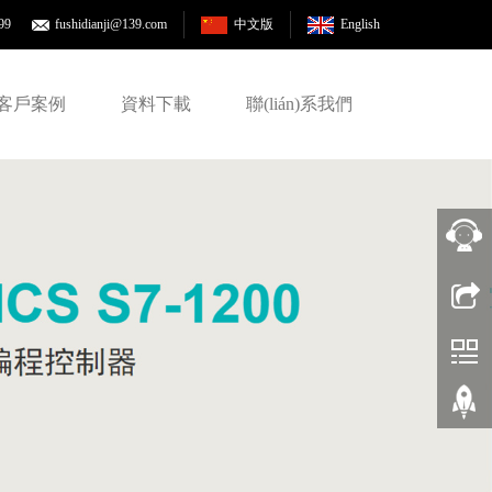
99
fushidianji@139.com
中文版
English
客戶案例
資料下載
聯(lián)系我們