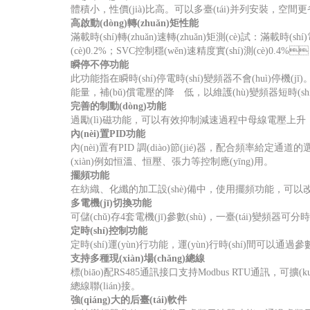
體積小，性價(jià)比高。可以多臺(tái)并列安裝，空間
高啟動(dòng)轉(zhuǎn)矩性能
滿載時(shí)轉(zhuǎn)速轉(zhuǎn)矩測(cè)試：滿載時(sh
(cè)0.2%；SVC控制穩(wěn)速精度實(shí)測(cè)0.4%
瞬停不停功能
此功能指在瞬時(shí)停電時(shí)變頻器不會(huì)停機(
能量，補(bǔ)償電壓的降 低，以維護(hù)變頻器短時(shí)
完善的制動(dòng)功能
過勵(lì)磁功能，可以有效抑制減速過程中母線電壓上升
內(nèi)置PID功能
內(nèi)置有PID 調(diào)節(jié)器，配合頻率給定通道的選
(xiàn)例如恒溫、恒壓、張力等控制應(yīng)用。
擺頻功能
在紡織、化纖的加工設(shè)備中，使用擺頻功能，可以改
多電機(jī)切換功能
可儲(chǔ)存4套電機(jī)參數(shù)，一臺(tái)變頻器可分時(sh
定時(shí)控制功能
定時(shí)運(yùn)行功能，運(yùn)行時(shí)間可以通過參數
支持多種現(xiàn)場(chǎng)總線
標(biāo)配RS485通訊接口支持Modbus RTU通訊，可擴(k
總線聯(lián)接。
強(qiáng)大的后臺(tái)軟件