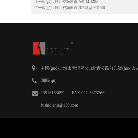
上一個(gè)：
匯川變頻器靈巧型-MD200
下一個(gè)：
匯川變頻器通用功能型-MD290
中國(guó)上海市青浦區(qū)北青公路7171號(hào)
鑫
園區(qū)
13916183699 FAX:021-33732662
fushidianji@139.com