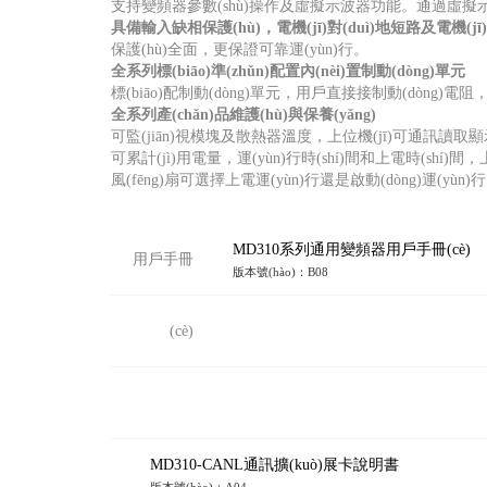
支持變頻器參數(shù)操作及虛擬示波器功能。通過虛擬示波器可實(shí
具備輸入缺相保護(hù)，電機(jī)對(duì)地短路及電機(j
保護(hù)全面，更保證可靠運(yùn)行。
全系列標(biāo)準(zhǔn)配置內(nèi)置制動(dòng)單元
標(biāo)配制動(dòng)單元，用戶直接接制動(dòng)電阻，不
全系列產(chǎn)品維護(hù)與保養(yǎng)
可監(jiān)視模塊及散熱器溫度，上位機(jī)可通訊讀取顯示
可累計(jì)用電量，運(yùn)行時(shí)間和上電時(shí)間，上位機
風(fēng)扇可選擇上電運(yùn)行還是啟動(dòng)運(yùn)行
MD310系列通用變頻器用戶手冊(cè)
用戶手冊
版本號(hào)：B08
(cè)
MD310-CANL通訊擴(kuò)展卡說明書