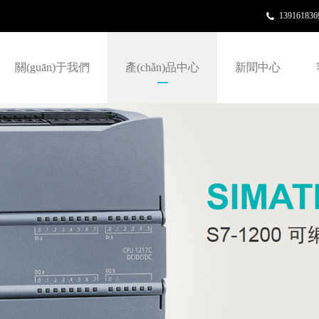
139161836
關(guān)于我們
產(chǎn)品中心
新聞中心