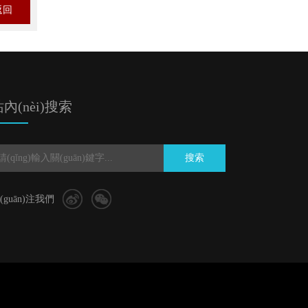
返回
內(nèi)搜索
搜索
(guān)注我們