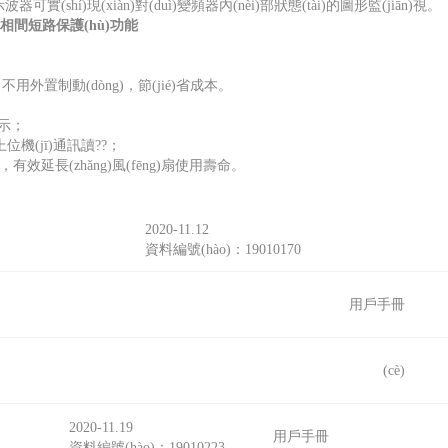
)現(xiàn)對(duì)變頻器內(nèi)部狀態(tài)的圖形監(jiān)視。
ī)相間短路保護(hù)功能
用外置制動(dòng)，節(jié)省成本。
；
(jī)通訊讀??；
，有效延長(zhǎng)風(fēng)扇使用壽命。
2020-11.12
資料編號(hào)：19010170
用戶手冊
(cè)
2020-11.19
用戶手冊
資料編號(hào)：19010223