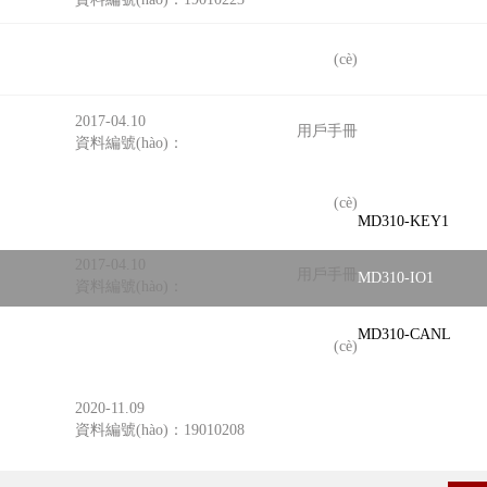
(cè)
2017-04.10
用戶手冊
資料編號(hào)：
(cè)
MD310-KEY1
2017-04.10
用戶手冊
MD310-IO1
資料編號(hào)：
MD310-CANL
(cè)
2020-11.09
資料編號(hào)：19010208